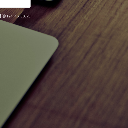
 ⓒ
124-46-30579