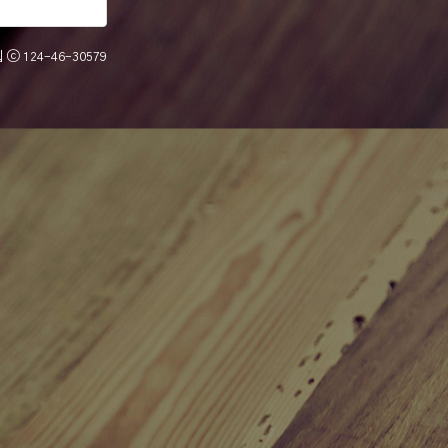
 ⓒ
124-46-30579