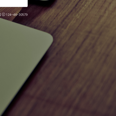
 ⓒ
124-46-30579