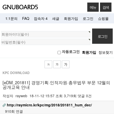
메뉴
검색
1:1문의
FAQ
접속자 4
새글
회원가입
로그인
쇼핑몰
회
원
로
자동로그인
회원가입
정보찾기
그
인
KPC DOWNLOAD
[eDM_201811] 경영기획·인적자원·총무법무 부문 12월의
공개교육 안내
작성자
rayweb
18-11-12 15:57
조회
3,719회
댓글
0건
http://raymicro.kr/kpc/mg/2018/201811_hum_dec/
910회 연결