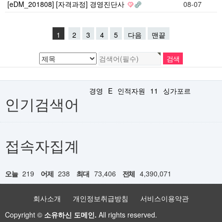
[eDM_201808] [자격과정] 경영진단사
08-07
1
2
3
4
5
다음
맨끝
경영
E
인적자원
11
싱가포르
인기검색어
접속자집계
오늘
219
어제
238
최대
73,406
전체
4,390,071
회사소개
개인정보취급방침
서비스이용약관
Copyright ©
소유하신 도메인.
All rights reserved.