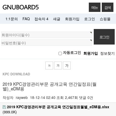
메뉴
검색
1:1문의
FAQ
접속자 4
새글
회원가입
로그인
쇼핑몰
회
원
로
자동로그인
회원가입
정보찾기
그
인
KPC DOWNLOAD
2019 KPC경영관리부문 공개교육 연간일정표(월
별)_eDM용
작성자
rayweb
18-12-14 02:40
조회
2,467회
댓글
0건
2019 KPC경영관리부문 공개교육 연간일정표월별_eDM용.xlsx
(999.0K)