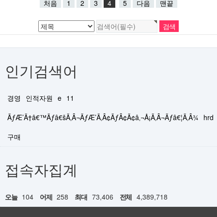
처음
1
2
3
4
5
다음
맨끝
인기검색어
경영
인적자원
e
11
ÃƒÆ’Ã†â€™Ãƒâ€šÃ‚Â¬ÃƒÆ’Ã‚Â¢ÃƒÂ¢Ã¢â‚¬Å¡Ã‚Â¬Ãƒâ€¦Ã‚Â¾
hrd
구매
접속자집계
오늘
104
어제
258
최대
73,406
전체
4,389,718