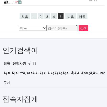
별)_…
처음
1
2
3
4
5
다음
맨끝
인기검색어
경영
인적자원
e
11
ÃƒÆ’Ã†â€™Ãƒâ€šÃ‚Â¬ÃƒÆ’Ã‚Â¢ÃƒÂ¢Ã¢â‚¬Å¡Ã‚Â¬Ãƒâ€¦Ã‚Â¾
hrd
구매
접속자집계