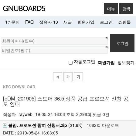
메뉴
검색
1:1문의
FAQ
접속자 13
새글
회원가입
로그인
쇼핑몰
회
원
로
자동로그인
회원가입
정보찾기
그
인
KPC DOWNLOAD
[eDM_201905] 스토어 36.5 상품 공급 프로모션 신청 공
모 안내
작성자
rayweb
19-05-24 16:03
조회
2,298회
댓글
0건
붙임. 프로모션 참여 신청서.zip
(21.9K)
1082회 다운로드
DATE : 2019-05-24 16:03:05