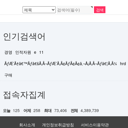
인기검색어
경영
인적자원
e
11
ÃƒÆ’Ã†â€™Ãƒâ€šÃ‚Â¬ÃƒÆ’Ã‚Â¢ÃƒÂ¢Ã¢â‚¬Å¡Ã‚Â¬Ãƒâ€¦Ã‚Â¾
hrd
구매
접속자집계
오늘
125
어제
258
최대
73,406
전체
4,389,739
회사소개
개인정보취급방침
서비스이용약관