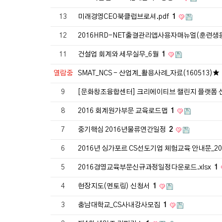
13
미래경영CEO북클럽브로셔.pdf
1
12
2016HRD-NET출결관리앱사용자매뉴얼(훈련생
11
건설업 회계와 세무실무_6월
1
열람중
SMAT_NCS - 산업계_활용사례_자료(160513)★
9
[문화창조융합센터] 크리에이티브 챌린지 플랫폼
8
2016 회계원가부문 교육로드맵
1
7
중기핵심 2016년물류연간일정
2
6
2016년 싱가포르 CS선도기업 체험교육 안내문_20
5
2016경영교육부문신규과정일정다운로드.xlsx
1
4
현장지도(멘토링) 신청서
1
3
충남대학교_CS사내강사모집
1