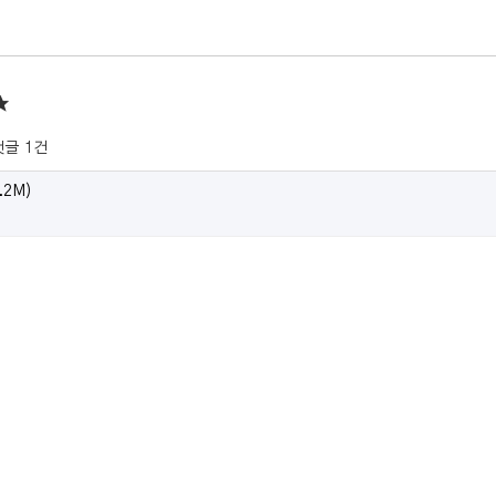
★
댓글
1건
.2M)