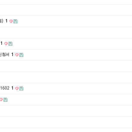
용)
1
1
 신청서
1
1602
1