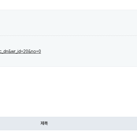
pc_dn&wr_id=20&no=0
제목