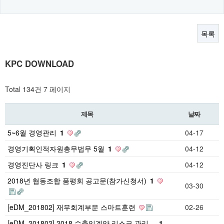
목록
KPC DOWNLOAD
Total 134건
7 페이지
제목
날짜
5~6월 경영관리
1
04-17
경영기획인적자원총무법무 5월
1
04-12
경영진단사 링크
1
04-12
2018년 협동조합 품평회 공고문(참가신청서)
1
03-30
[eDM_201802] 재무회계부문 스마트훈련
02-26
[eDM_201802] 2018 수출입계약 리스크 관리…
1