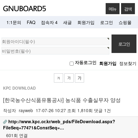
메뉴
검색
1:1문의
FAQ
접속자 4
새글
회원가입
로그인
쇼핑몰
회
원
로
자동로그인
회원가입
정보찾기
그
인
KPC DOWNLOAD
[한국농수산식품유통공사] 농식품 수출실무자 양성
작성자
rayweb
17-07-26 10:27
조회
1,810회
댓글
1건
http://www.kpc.or.kr/web_pds/FileDownload.aspx?
FileSeq=77471&ConstSeq=…
601회 연결