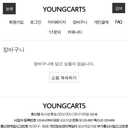
검색
분류
회원가입
로그인
마이페이지
장바구니
개인결제
FAQ
1:1문의
커뮤니티
장바구니
장바구니에 담긴 상품이 없습니다.
쇼핑 계속하기
회사명
회사명
주소
OO도 OO시 OO구 OO동 123-45
사업자 등록번호
123-45-67890
대표
대표자명
전화
02-123-4567
팩스
02-123-4568
통신판매업신고번호
제 OO구 - 123호
개인정보관리책임자
정보책임자명
부가통신사업신고번호